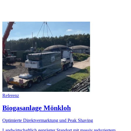
Referenz
Biogasanlage Mönkloh
Optimierte Direktvermarktung und Peak Shaving
Landwirtschaftlich geprägter Standort mit massiv reduziertem