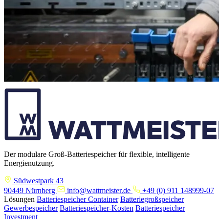
Der modulare Groß-Batteriespeicher für flexible, intelligente
Energienutzung.
Südwestpark 43
90449 Nürnberg
info@wattmeister.de
+49 (0) 911 148999-07
Lösungen
Batteriespeicher Container
Batteriegroßspeicher
Gewerbespeicher
Batteriespeicher-Kosten
Batteriespeicher
Investment