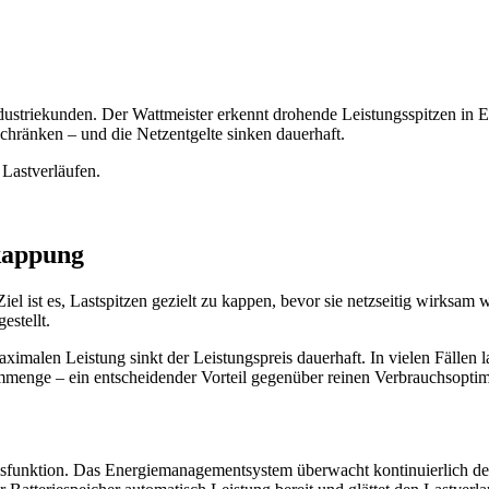
ustriekunden. Der Wattmeister erkennt drohende Leistungsspitzen in Ech
chränken – und die Netzentgelte sinken dauerhaft.
Lastverläufen.
kappung
l ist es, Lastspitzen gezielt zu kappen, bevor sie netzseitig wirksam 
estellt.
aximalen Leistung sinkt der Leistungspreis dauerhaft. In vielen Fällen 
ommenge – ein entscheidender Vorteil gegenüber reinen Verbrauchsopti
sfunktion. Das Energiemanagementsystem überwacht kontinuierlich den