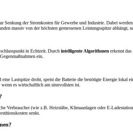
 zur Senkung der Stromkosten für Gewerbe und Industrie. Dabei werden
nden massiv von der höchsten gemessenen Leistungsspitze abhängt, senk
schlusspunkt in Echtzeit. Durch
intelligente Algorithmen
erkennt das 
ort Gegenmaßnahmen ein.
eine Lastspitze droht, speist die Batterie die benötigte Energie lokal e
, wenn es wirtschaftlich am sinnvollsten ist.
?
he Verbraucher (wie z.B. Heizstäbe, Klimaanlagen oder E-Ladestationen
estitionskosten senkt.
hmen?