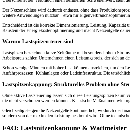
Überschreitet der Verbrauch einen definierten Schwellenwert, stellt de
Der Netzanschluss wird dadurch entlastet, ohne dass Produktionsproze
weitere Anwendungen nutzbar – etwa für Eigenverbrauchsoptimierung
Entscheidend ist die korrekte Dimensionierung. Leistung, Kapazität u
Baustein der Energiekostenoptimierung und macht Netzentgelte dauerh
Warum Lastspitzen teuer sind
Lastspitzen bezeichnen kurze Zeiträume mit besonders hohem Stromve
Arbeitspreis zahlen Unternehmen einen Leistungspreis, der sich an d
Schon wenige Minuten mit hoher Last können ausreichen, um den Leist
Anfahrprozessen, Kühlanlagen oder Ladeinfrastruktur. Die tatsächliche
Lastspitzenkappung: Strukturelles Problem ohne Ste
Ohne aktive Laststeuerung lassen sich diese Leistungsspitzen kaum v
die nicht verschoben werden können. Klassische Maßnahmen wie organ
Gleichzeitig steigen die Netzentgelte kontinuierlich, wodurch der fin
sondern von der maximalen Leistung bestimmt wird. Ohne technische 
FAQ: Lastspitzenkappung & Wattmeister