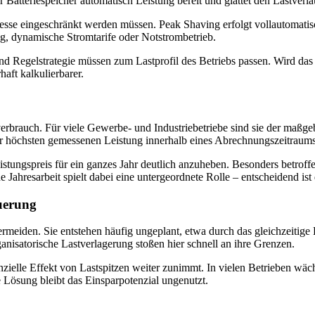
r Batteriespeicher automatisch Leistung bereit und glättet den Lastverla
sse eingeschränkt werden müssen. Peak Shaving erfolgt vollautomatisch,
, dynamische Stromtarife oder Notstrombetrieb.
nd Regelstrategie müssen zum Lastprofil des Betriebs passen. Wird das
aft kalkulierbarer.
rbrauch. Für viele Gewerbe- und Industriebetriebe sind sie der maßg
er höchsten gemessenen Leistung innerhalb eines Abrechnungszeitraums 
ungspreis für ein ganzes Jahr deutlich anzuheben. Besonders betroffen
 Jahresarbeit spielt dabei eine untergeordnete Rolle – entscheidend ist
uerung
ermeiden. Sie entstehen häufig ungeplant, etwa durch das gleichzeitig
isatorische Lastverlagerung stoßen hier schnell an ihre Grenzen.
anzielle Effekt von Lastspitzen weiter zunimmt. In vielen Betrieben wä
Lösung bleibt das Einsparpotenzial ungenutzt.