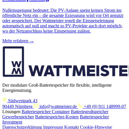
Nulleinspeisung bedeutet: Die PV-Anlage speist keinen Strom ins
öffentliche Netz ein – die gesamte Erzeugung wird vor Ort genutzt
oder gespeichert. Der Wattmeister regelt die Einspeiseleistung
automatisch auf null und macht so PV-Projekte auch dort möglich,
wo der Netzanschluss keine Einspeisung zulässt.
Mehr erfahren →
Der modulare Groß-Batteriespeicher für flexible, intelligente
Energienutzung.
Südwestpark 43
90449 Nürnberg
info@wattmeister.de
+49 (0) 911 148999-07
Lösungen
Batteriespeicher Container
Batteriegroßspeicher
Gewerbespeicher
Batteriespeicher-Kosten
Batteriespeicher
Investment
Datenschutzerklärung
Impressum
Kontakt
Cookie-Hinweise