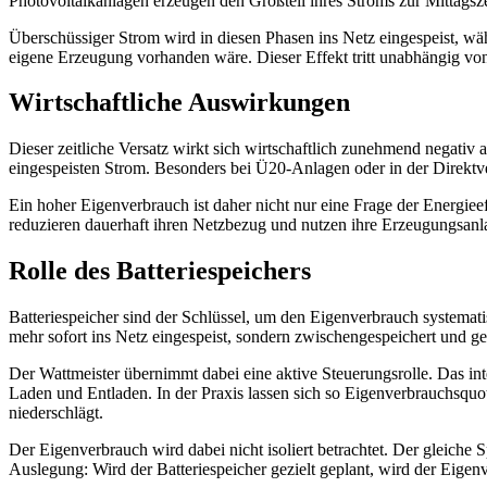
Photovoltaikanlagen erzeugen den Großteil ihres Stroms zur Mittagsze
Überschüssiger Strom wird in diesen Phasen ins Netz eingespeist, 
eigene Erzeugung vorhanden wäre. Dieser Effekt tritt unabhängig von
Wirtschaftliche Auswirkungen
Dieser zeitliche Versatz wirkt sich wirtschaftlich zunehmend negativ
eingespeisten Strom. Besonders bei Ü20-Anlagen oder in der Direktv
Ein hoher Eigenverbrauch ist daher nicht nur eine Frage der Energieeff
reduzieren dauerhaft ihren Netzbezug und nutzen ihre Erzeugungsanlag
Rolle des Batteriespeichers
Batteriespeicher sind der Schlüssel, um den Eigenverbrauch systema
mehr sofort ins Netz eingespeist, sondern zwischengespeichert und g
Der Wattmeister übernimmt dabei eine aktive Steuerungsrolle. Das in
Laden und Entladen. In der Praxis lassen sich so Eigenverbrauchsquot
niederschlägt.
Der Eigenverbrauch wird dabei nicht isoliert betrachtet. Der gleiche 
Auslegung: Wird der Batteriespeicher gezielt geplant, wird der Eige