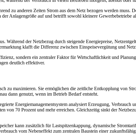
it, während der Verbrauch in vielen Betrieben morgens, abends oder na
während zu anderen Zeiten Strom aus dem Netz bezogen werden muss. D
 der Anlagengröße auf und betrifft sowohl kleinere Gewerbebetriebe a
 aus. Während der Netzbezug durch steigende Energiepreise, Netzentgel
ermarktung klafft die Differenz zwischen Einspeisevergütung und Netz
izienz, sondern ein zentraler Faktor für Wirtschaftlichkeit und Planung
en deutlich effektiver.
tisch zu maximieren. Sie ermöglichen die zeitliche Entkopplung von S
enau dann genutzt, wenn im Betrieb Bedarf entsteht.
tegrierte Energiemanagementsystem analysiert Erzeugung, Verbrauch un
en von 70 Prozent und mehr erreichen. Gleichzeitig sinkt der Netzbezu
Speicher kann zusätzlich für Lastspitzenkappung, dynamische Stromtarif
nverbrauch vom Nebeneffekt zum zentralen Baustein einer zukunftsfähi