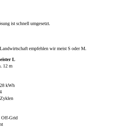
ösung ist schnell umgesetzt.
 Landwirtschaft empfehlen wir meist S oder M.
ister L
ca. 12 m
728 kWh
4
 Zyklen
/ Off-Grid
nt