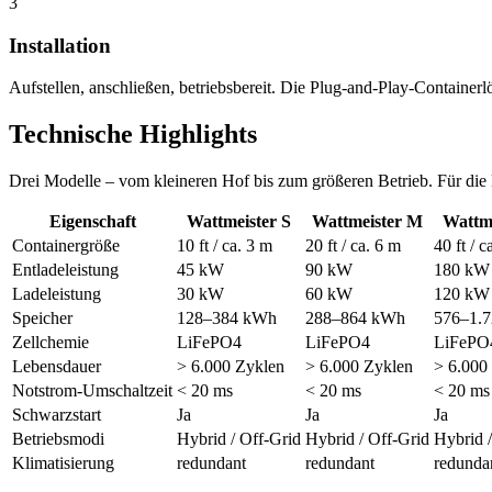
3
Installation
Aufstellen, anschließen, betriebsbereit. Die Plug-and-Play-Containerl
Technische Highlights
Drei Modelle – vom kleineren Hof bis zum größeren Betrieb. Für die
Eigenschaft
Wattmeister S
Wattmeister M
Wattme
Containergröße
10 ft / ca. 3 m
20 ft / ca. 6 m
40 ft / 
Entladeleistung
45 kW
90 kW
180 kW
Ladeleistung
30 kW
60 kW
120 kW
Speicher
128–384 kWh
288–864 kWh
576–1.
Zellchemie
LiFePO4
LiFePO4
LiFePO
Lebensdauer
> 6.000 Zyklen
> 6.000 Zyklen
> 6.000
Notstrom-Umschaltzeit
< 20 ms
< 20 ms
< 20 ms
Schwarzstart
Ja
Ja
Ja
Betriebsmodi
Hybrid / Off-Grid
Hybrid / Off-Grid
Hybrid 
Klimatisierung
redundant
redundant
redunda