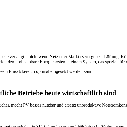
eb sie verlangt – nicht wenn Netz oder Markt es vorgeben. Lüftung, Kü
ktladen und planbare Energiekosten in einem System, das speziell für
esem Einsatzbereich optimal eingesetzt werden kann.
liche Betriebe heute wirtschaftlich sind
aucher, macht PV besser nutzbar und ersetzt unproduktive Notstromkonze
tmeister schaltet in Millisekunden um und hält kritische Verbraucher 